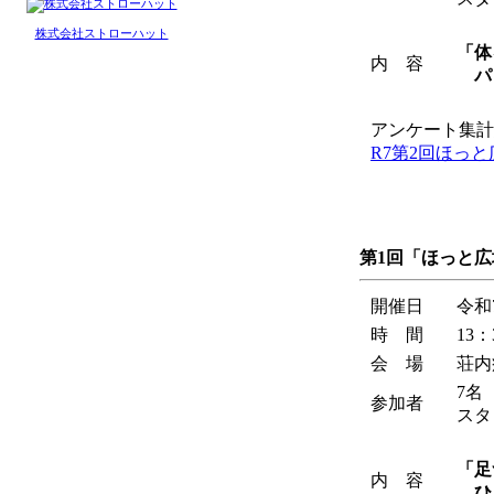
株式会社ストローハット
「体
内 容
パ
アンケート集計
R7第2回ほっ
第1回「ほっと
開催日
令和
時 間
13：
会 場
荘内
7名
参加者
スタ
「足
内 容
ひ