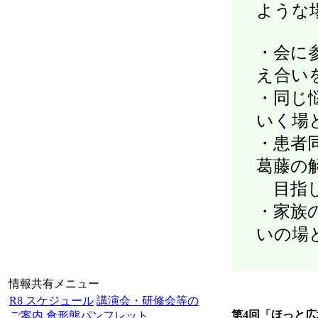
ような
・会に
え合い
・同じ
いく場
・患者
葛藤の
目指し
・家族
いの場
情報共有メニュー
R8 スケジュール
講演会・研修会等の
第4回「ほっと
ご案内
食形態パンフレット