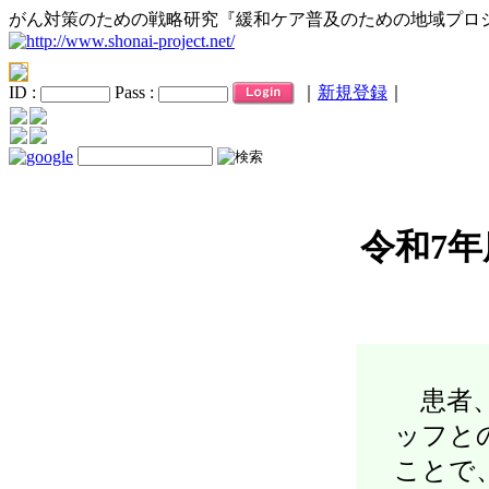
がん対策のための戦略研究『緩和ケア普及のための地域プロ
ID :
Pass :
｜
新規登録
｜
令和7
患者、
ッフと
ことで