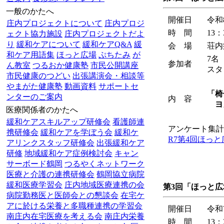
一般のかたへ
開催日
令和
庄内プロジェクトについて
庄内プロジ
時 間
13：
ェクト協力施設
庄内プロジェクトだよ
り
緩和ケアについて
緩和ケアQ&A
緩
会 場
荘内
和ケア用語集
ほっと広場
ぷちたみ
が
7名
参加者
ん教室
つるおか健康塾
市民公開講座
スタ
市民健康のつどい
出張講演会・相談等
やまがた健康塾
動画資料
サポートセ
「椅
ンターのご案内
内 容
ヨ
医療関係者のかたへ
緩和ケアスキルアップ研修会
看護師連
アンケート集計
携研修会
緩和ケアを学ぼう会
緩和ケ
R7第4回ほっ
アリンクスタッフ研修会
出張緩和ケア
研修
地域緩和ケア症例検討会
キャン
サーボード鶴岡
つるやくネットワーク
医療と介護の連携研修会
鶴岡協立病院
緩和医療学習会
庄内地域医療連携の会
第3回「ほっと
病院勤務医と医師会との懇談会
在宅ケ
アに於ける栄養と多職種連携の学習会
開催日
令和
南庄内在宅医療を考える会
南庄内栄養
時 間
13：