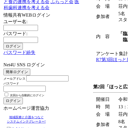
と食の連携を考える会
ふらっと会
医
会 場
荘内
科歯科連携を考える会
5名
情報共有WEBログイン
参加者
スタ
ユーザー名:
パスワード:
「臨
内 容
臨
パスワード紛失
アンケート集計
R7第3回ほっ
Net4U SNS ログイン
メールアドレス
パスワード
第2回「ほっと
次回から自動的にログイン
開催日
令和
時 間
13：
ホームページ運営協力
会 場
荘内
地域医療と介護をつなぐ
8名
システムインテグレーター!
参加者
スタ