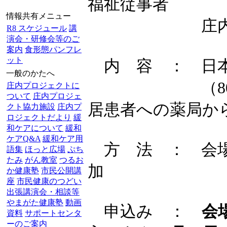
福祉従事者
情報共有メニュー
庄内プロジ
R8 スケジュール
講
演会・研修会等のご
案内
食形態パンフレ
ット
内 容 ： 日本
一般のかたへ
（80歳代女
庄内プロジェクトに
ついて
庄内プロジェ
居患者への薬局か
クト協力施設
庄内プ
ロジェクトだより
緩
和ケアについて
緩和
ケアQ&A
緩和ケア用
方 法 ： 会場
語集
ほっと広場
ぷち
たみ
がん教室
つるお
加
か健康塾
市民公開講
座
市民健康のつどい
出張講演会・相談等
やまがた健康塾
動画
申込み ：
会
資料
サポートセンタ
ーのご案内