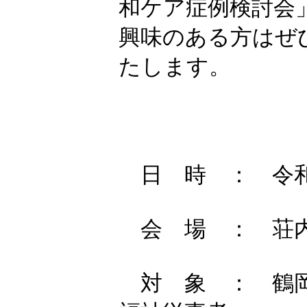
和ケア症例検討会
興味のある方はぜ
たします。
日 時 ： 令和7年1
会 場 ： 荘内病
対 象 ： 鶴岡