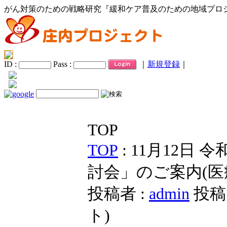
がん対策のための戦略研究『緩和ケア普及のための地域プロ
ID :
Pass :
｜
新規登録
｜
TOP
TOP
: 11月12日
討会」のご案内(医
投稿者 :
admin
投稿日
ト
)