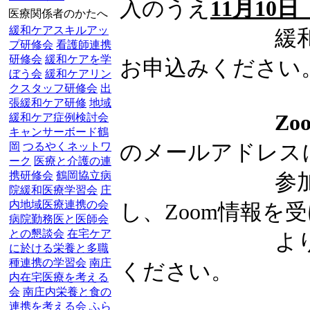
入のうえ
11月10
医療関係者のかたへ
緩和ケアスキルアッ
緩和ケアサポ
プ研修会
看護師連携
研修会
緩和ケアを学
お申込みください
ぼう会
緩和ケアリン
クスタッフ研修会
出
張緩和ケア研修
地域
Z
緩和ケア症例検討会
キャンサーボード鶴
岡
つるやくネットワ
のメールアドレス
ーク
医療と介護の連
携研修会
鶴岡協立病
参加者全員の
院緩和医療学習会
庄
内地域医療連携の会
し、Zoom情報を
病院勤務医と医師会
との懇談会
在宅ケア
よ
に於ける栄養と多職
種連携の学習会
南庄
ください。
内在宅医療を考える
会
南庄内栄養と食の
連携を考える会
ふら