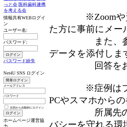
っと会
医科歯科連携
を考える会
※Zoomや資
情報共有WEBログイ
ン
た方に事前にメー
ユーザー名:
また、参加者に
パスワード:
データを添付しま
パスワード紛失
回答をお願
Net4U SNS ログイン
※症例はプライ
メールアドレス
パスワード
PCやスマホから
次回から自動的にログイン
所属先のPC
ホームページ運営協
バシーを守れる環
力