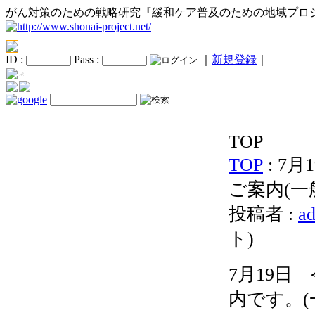
がん対策のための戦略研究『緩和ケア普及のための地域プロ
ID :
Pass :
｜
新規登録
｜
TOP
TOP
: 7
ご案内(一
投稿者 :
a
ト
)
7月19日
内です。(