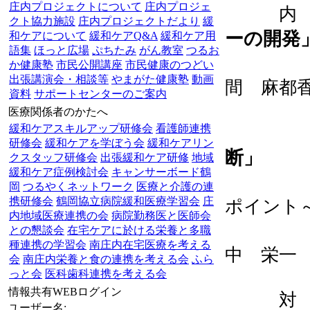
庄内プロジェクトについて
庄内プロジェ
内 容
クト協力施設
庄内プロジェクトだより
緩
ーの開発
和ケアについて
緩和ケアQ&A
緩和ケア用
語集
ほっと広場
ぷちたみ
がん教室
つるお
講師
か健康塾
市民公開講座
市民健康のつどい
出張講演会・相談等
やまがた健康塾
動画
間 麻都
資料
サポートセンターのご案内
医療関係者のかたへ
緩和ケアスキルアップ研修会
看護師連携
研修会
緩和ケアを学ぼう会
緩和ケアリン
断」
クスタッフ研修会
出張緩和ケア研修
地域
緩和ケア症例検討会
キャンサーボード鶴
～
岡
つるやくネットワーク
医療と介護の連
携研修会
鶴岡協立病院緩和医療学習会
庄
ポイント
内地域医療連携の会
病院勤務医と医師会
講師
との懇談会
在宅ケアに於ける栄養と多職
種連携の学習会
南庄内在宅医療を考える
中 栄一
会
南庄内栄養と食の連携を考える会
ふら
っと会
医科歯科連携を考える会
情報共有WEBログイン
対 象 
ユーザー名: