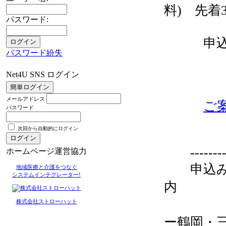
料) 先着
パスワード:
申込み 
パスワード紛失
Net4U SNS ログイン
メールアドレス
ご
パスワード
次回から自動的にログイン
------------
ホームページ運営協力
申込み・
地域医療と介護をつなぐ
システムインテグレーター!
内
緩和
株式会社ストローハット
ー鶴岡・