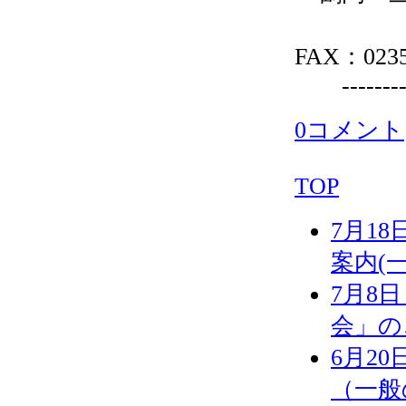
電話 
FAX：0235
------------
0コメント
TOP
7月1
案内(
7月8
会」の
6月2
（一般