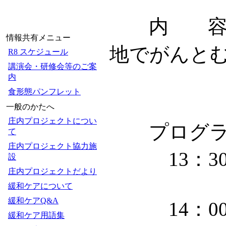
内 容 
情報共有メニュー
地でがんと
R8 スケジュール
講演会・研修会等のご案
＜
内
食形態パンフレット
一般のかたへ
庄内プロジェクトについ
プログラ
て
庄内プロジェクト協力施
13：30
設
庄内プロジェクトだより
緩和ケアについて
緩和ケアQ&A
14：00
緩和ケア用語集