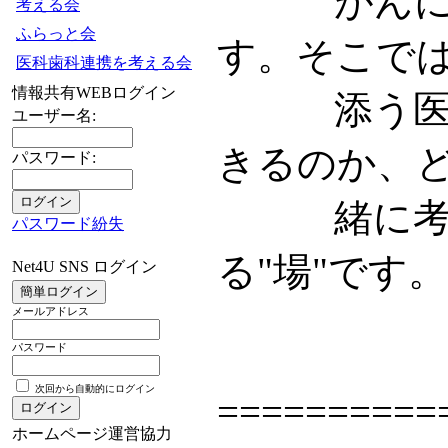
がんになる
考える会
ふらっと会
す。そこで
医科歯科連携を考える会
情報共有WEBログイン
添う医療者
ユーザー名:
きるのか、
パスワード:
緒に考えま
パスワード紛失
る"場"です。
Net4U SNS ログイン
メールアドレス
パスワード
次回から自動的にログイン
==========
ホームページ運営協力