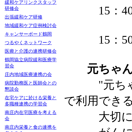
緩和ケアリンクスタッフ
15：40
研修会
出張緩和ケア研修
地域緩和ケア症例検討会
キャンサーボード鶴岡
15：50
つるやくネットワーク
医療と介護の連携研修会
鶴岡協立病院緩和医療学
元ちゃ
習会
庄内地域医療連携の会
"元ちゃん
病院勤務医と医師会との
懇談会
で利用でき
在宅ケアに於ける栄養と
多職種連携の学習会
南庄内在宅医療を考える
大切にした
会
南庄内栄養と食の連携を