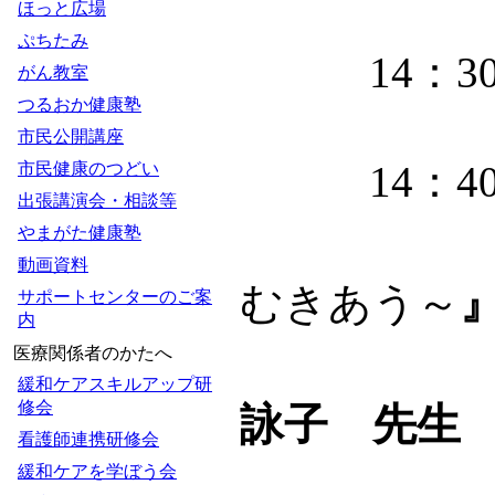
ほっと広場
ぷちたみ
14：30
がん教室
つるおか健康塾
市民公開講座
14：40
市民健康のつどい
出張講演会・相談等
やまがた健康塾
動画資料
むきあう～
サポートセンターのご案
内
講師：N
医療関係者のかたへ
緩和ケアスキルアップ研
修会
詠子 先生
看護師連携研修会
緩和ケアを学ぼう会