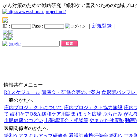
がん対策のための戦略研究『緩和ケア普及のための地域プロ
ID :
Pass :
｜
新規登録
｜
情報共有メニュー
R8 スケジュール
講演会・研修会等のご案内
食形態パンフレ
一般のかたへ
庄内プロジェクトについて
庄内プロジェクト協力施設
庄内
て
緩和ケアQ&A
緩和ケア用語集
ほっと広場
ぷちたみ
がん
市民健康のつどい
出張講演会・相談等
やまがた健康塾
動画
医療関係者のかたへ
緩和ケアスキルアップ研修会
看護師連携研修会
緩和ケアを