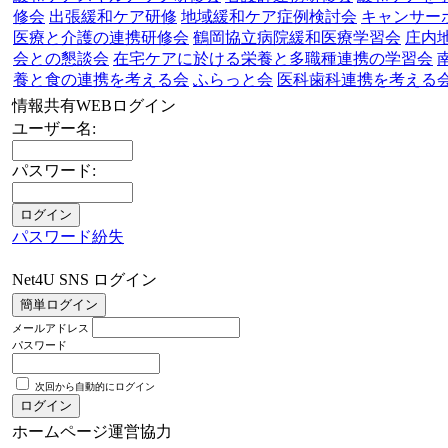
修会
出張緩和ケア研修
地域緩和ケア症例検討会
キャンサー
医療と介護の連携研修会
鶴岡協立病院緩和医療学習会
庄内
会との懇談会
在宅ケアに於ける栄養と多職種連携の学習会
養と食の連携を考える会
ふらっと会
医科歯科連携を考える
情報共有WEBログイン
ユーザー名:
パスワード:
パスワード紛失
Net4U SNS ログイン
メールアドレス
パスワード
次回から自動的にログイン
ホームページ運営協力