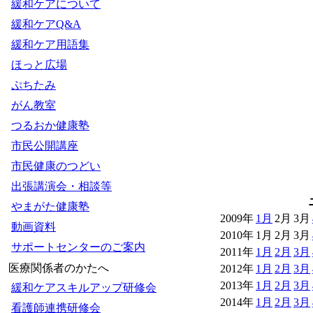
緩和ケアについて
緩和ケアQ&A
緩和ケア用語集
ほっと広場
ぷちたみ
がん教室
つるおか健康塾
市民公開講座
市民健康のつどい
出張講演会・相談等
やまがた健康塾
2009年
1月
2月
3月
動画資料
2010年
1月
2月
3月
サポートセンターのご案内
2011年
1月
2月
3月
医療関係者のかたへ
2012年
1月
2月
3月
2013年
1月
2月
3月
緩和ケアスキルアップ研修会
2014年
1月
2月
3月
看護師連携研修会