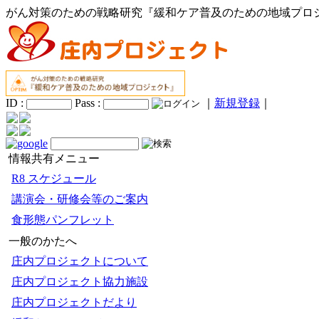
がん対策のための戦略研究『緩和ケア普及のための地域プロ
ID :
Pass :
｜
新規登録
｜
情報共有メニュー
R8 スケジュール
講演会・研修会等のご案内
食形態パンフレット
一般のかたへ
庄内プロジェクトについて
庄内プロジェクト協力施設
庄内プロジェクトだより