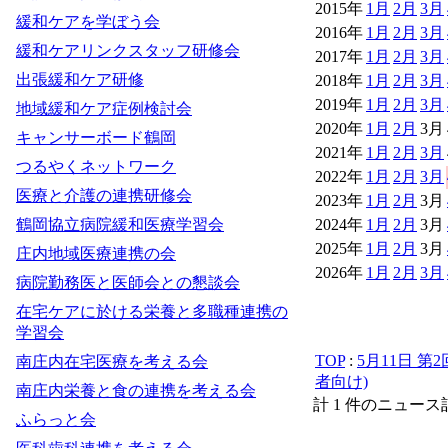
2015年
1月
2月
3月
緩和ケアを学ぼう会
2016年
1月
2月
3月
緩和ケアリンクスタッフ研修会
2017年
1月
2月
3月
出張緩和ケア研修
2018年
1月
2月
3月
2019年
1月
2月
3月
地域緩和ケア症例検討会
2020年
1月
2月
3月
キャンサーボード鶴岡
2021年
1月
2月
3月
つるやくネットワーク
2022年
1月
2月
3月
医療と介護の連携研修会
2023年
1月
2月
3月
鶴岡協立病院緩和医療学習会
2024年
1月
2月
3月
2025年
1月
2月
3月
庄内地域医療連携の会
2026年
1月
2月
3月
病院勤務医と医師会との懇談会
在宅ケアに於ける栄養と多職種連携の
学習会
TOP
:
5月11日 
南庄内在宅医療を考える会
者向け)
南庄内栄養と食の連携を考える会
計 1 件のニュー
ふらっと会