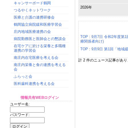
キャンサーボード鶴岡
2026年
つるやくネットワーク
医療と介護の連携研修会
鶴岡協立病院緩和医療学習会
ニュース
庄内地域医療連携の会
TOP
:
9月7日 令和2年度
病院勤務医と医師会との懇談会
療関係者向け)
在宅ケアに於ける栄養と多職種
TOP
:
9月9日 第1回「地
連携の学習会
南庄内在宅医療を考える会
計 2 件のニュース記事があり
南庄内栄養と食の連携を考える
会
ふらっと会
医科歯科連携を考える会
情報共有WEBログイン
ユーザー名:
パスワード: