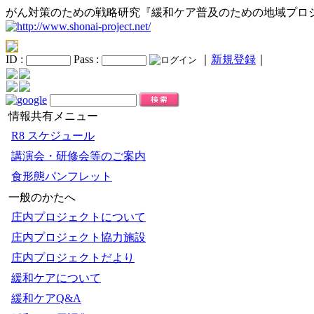
がん対策のための戦略研究『緩和ケア普及のための地域プロ
ID :
Pass :
｜
新規登録
｜
情報共有メニュー
R8 スケジュール
講演会・研修会等のご案内
食形態パンフレット
一般のかたへ
庄内プロジェクトについて
庄内プロジェクト協力施設
庄内プロジェクトだより
緩和ケアについて
緩和ケアQ&A