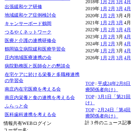
2018年
1月
2月
3月
4月
出張緩和ケア研修
2019年
1月
2月
3月
4月
地域緩和ケア症例検討会
2020年
1月
2月
3月
4月
2021年
1月
2月
3月
4月
キャンサーボード鶴岡
2022年
1月
2月
3月
4月
つるやくネットワーク
2023年
1月
2月
3月
4月
医療と介護の連携研修会
2024年
1月
2月
3月
4月
鶴岡協立病院緩和医療学習会
2025年
1月
2月
3月
4月
庄内地域医療連携の会
2026年
1月
2月
3月
4月
病院勤務医と医師会との懇談会
在宅ケアに於ける栄養と多職種連携
の学習会
TOP
:
平成24年2月
南庄内在宅医療を考える会
療関係者向け）
TOP
:
3月1日「第2
南庄内栄養と食の連携を考える会
け）
ふらっと会
TOP
:
2月24日「第
医科歯科連携を考える会
療関係者向け）
計 3 件のニュース記
情報共有WEBログイン
ユーザー名: