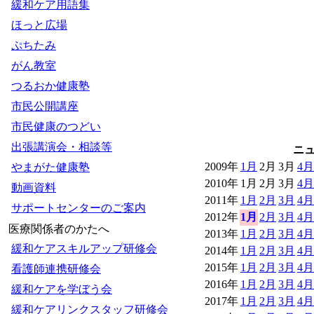
緩和ケア用語集
ほっと広場
ぷちたみ
がん教室
つるおか健康塾
市民公開講座
市民健康のつどい
出張講演会・相談等
ニ
2009年
1月
2月
3月
4月
やまがた健康塾
2010年
1月
2月
3月
4月
動画資料
2011年
1月
2月
3月
4月
サポートセンターのご案内
2012年
1月
2月
3月
4月
医療関係者のかたへ
2013年
1月
2月
3月
4月
緩和ケアスキルアップ研修会
2014年
1月
2月
3月
4月
2015年
1月
2月
3月
4月
看護師連携研修会
2016年
1月
2月
3月
4月
緩和ケアを学ぼう会
2017年
1月
2月
3月
4月
緩和ケアリンクスタッフ研修会