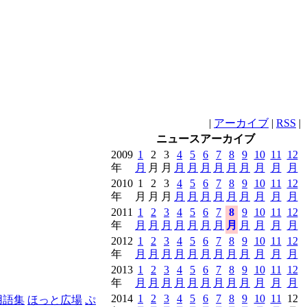
|
アーカイブ
|
RSS
|
ニュースアーカイブ
2009
1
2
3
4
5
6
7
8
9
10
11
12
年
月
月
月
月
月
月
月
月
月
月
月
月
2010
1
2
3
4
5
6
7
8
9
10
11
12
年
月
月
月
月
月
月
月
月
月
月
月
月
2011
1
2
3
4
5
6
7
8
9
10
11
12
年
月
月
月
月
月
月
月
月
月
月
月
月
2012
1
2
3
4
5
6
7
8
9
10
11
12
年
月
月
月
月
月
月
月
月
月
月
月
月
2013
1
2
3
4
5
6
7
8
9
10
11
12
年
月
月
月
月
月
月
月
月
月
月
月
月
2014
1
2
3
4
5
6
7
8
9
10
11
12
用語集
ほっと広場
ぷ