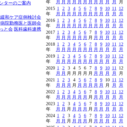
年
月
月
月
月
月
月
月
月
月
月
月
月
ンターのご案内
2015
1
2
3
4
5
6
7
8
9
10
11
12
年
月
月
月
月
月
月
月
月
月
月
月
月
域緩和ケア症例検討会
2016
1
2
3
4
5
6
7
8
9
10
11
12
病院勤務医と医師会
年
月
月
月
月
月
月
月
月
月
月
月
月
っと会
医科歯科連携
2017
1
2
3
4
5
6
7
8
9
10
11
12
年
月
月
月
月
月
月
月
月
月
月
月
月
2018
1
2
3
4
5
6
7
8
9
10
11
12
年
月
月
月
月
月
月
月
月
月
月
月
月
2019
1
2
3
4
5
6
7
8
9
10
11
12
年
月
月
月
月
月
月
月
月
月
月
月
月
2020
1
2
3
4
5
6
7
8
9
10
11
12
年
月
月
月
月
月
月
月
月
月
月
月
月
2021
1
2
3
4
5
6
7
8
9
10
11
12
年
月
月
月
月
月
月
月
月
月
月
月
月
2022
1
2
3
4
5
6
7
8
9
10
11
12
年
月
月
月
月
月
月
月
月
月
月
月
月
2023
1
2
3
4
5
6
7
8
9
10
11
12
年
月
月
月
月
月
月
月
月
月
月
月
月
2024
1
2
3
4
5
6
7
8
9
10
11
12
年
月
月
月
月
月
月
月
月
月
月
月
月