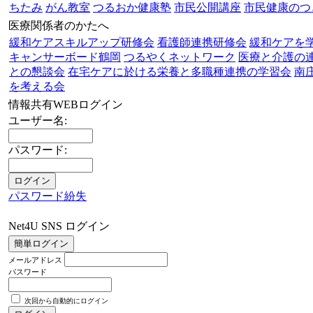
ちたみ
がん教室
つるおか健康塾
市民公開講座
市民健康のつ
医療関係者のかたへ
緩和ケアスキルアップ研修会
看護師連携研修会
緩和ケアを
キャンサーボード鶴岡
つるやくネットワーク
医療と介護の
との懇談会
在宅ケアに於ける栄養と多職種連携の学習会
南
を考える会
情報共有WEBログイン
ユーザー名:
パスワード:
パスワード紛失
Net4U SNS ログイン
メールアドレス
パスワード
次回から自動的にログイン