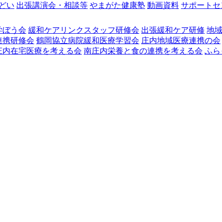
どい
出張講演会・相談等
やまがた健康塾
動画資料
サポートセ
学ぼう会
緩和ケアリンクスタッフ研修会
出張緩和ケア研修
地
連携研修会
鶴岡協立病院緩和医療学習会
庄内地域医療連携の会
庄内在宅医療を考える会
南庄内栄養と食の連携を考える会
ふら