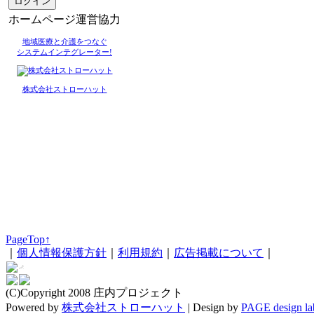
ホームページ運営協力
地域医療と介護をつなぐ
システムインテグレーター!
株式会社ストローハット
PageTop↑
｜
個人情報保護方針
｜
利用規約
｜
広告掲載について
｜
(C)Copyright 2008 庄内プロジェクト
Powered by
株式会社ストローハット
|
Design by
PAGE design la