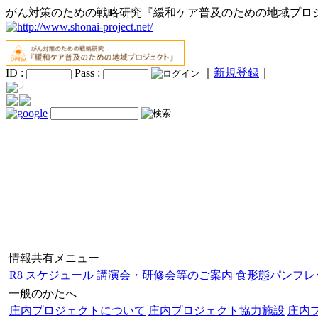
がん対策のための戦略研究『緩和ケア普及のための地域プロ
ID :
Pass :
｜
新規登録
｜
情報共有メニュー
R8 スケジュール
講演会・研修会等のご案内
食形態パンフレ
一般のかたへ
庄内プロジェクトについて
庄内プロジェクト協力施設
庄内