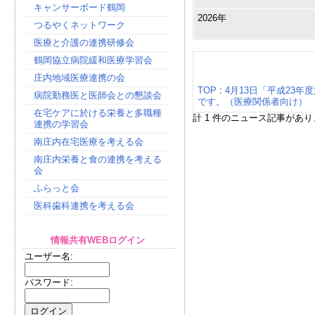
キャンサーボード鶴岡
2026年
つるやくネットワーク
医療と介護の連携研修会
鶴岡協立病院緩和医療学習会
ニュース
庄内地域医療連携の会
TOP
:
4月13日「平成23
病院勤務医と医師会との懇談会
です。（医療関係者向け）
在宅ケアに於ける栄養と多職種
計 1 件のニュース記事があり
連携の学習会
南庄内在宅医療を考える会
南庄内栄養と食の連携を考える
会
ふらっと会
医科歯科連携を考える会
情報共有WEBログイン
ユーザー名:
パスワード: